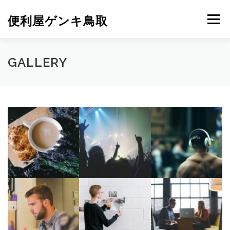
コ
ン
便利屋ゲンキ鳥取
メニュー
テ
ン
ツ
へ
ホーム
業務内容
店舗情報
お問い合わせ
GALLERY
ス
キ
ッ
プ