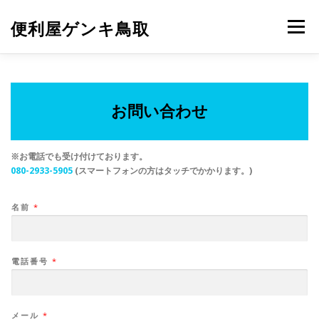
コ
ン
便利屋ゲンキ鳥取
メニュー
テ
ン
ツ
へ
ホーム
業務内容
店舗情報
お問い合わせ
ス
キ
お問い合わせ
ッ
プ
※お電話でも受け付けております。
0
80-2933-5905
(スマートフォンの方はタッチでかかります。)
名前
*
電話番号
*
メール
*